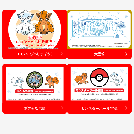
ロコンたちとあそぼう！
大雪像
ポケふた雪像
モンスターボール雪像