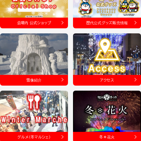
会場内 公式ショップ
歴代公式グッズ販売情報
雪像紹介
アクセス
グルメ（冬マルシェ）
冬＊花火